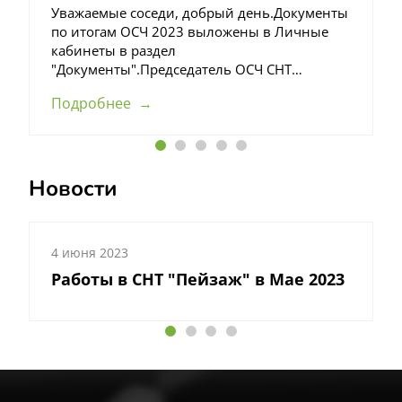
в
Уважаемые соседи, добрый день.Документы
по итогам ОСЧ 2023 выложены в Личные
С
кабинеты в раздел
д
"Документы".Председатель ОСЧ СНТ
"Пейзаж",Агаев С.А.
Подробнее
Новости
4 июня 2023
2
Работы в СНТ "Пейзаж" в Мае 2023